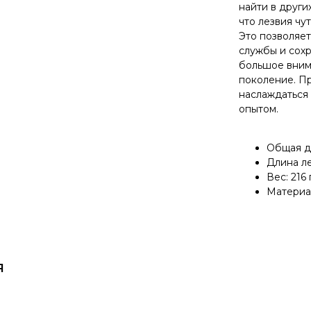
найти в други
что лезвия чу
Это позволяет
службы и сохр
большое вним
поколение. Пр
наслаждаться
опытом.
Общая д
Длина ле
Вес: 216 
Материал
я