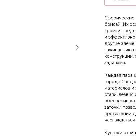
Сферические к
бонсай. Их ос
кромки предст
и эффективно
другие элеме
заживлению п
конструкции, 
задачами.
Каждая пара к
городе Сандзё
материалов и 
стали, лезвия
обеспечивает 
заточки позво
протяжении д
наслаждаться 
Кусачки отли