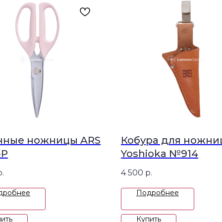
нные ножницы ARS
Кобура для ножни
-P
Yoshioka №914
р.
4 500
р.
дробнее
Подробнее
ить
Купить