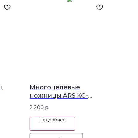
ц
Многоцелевые
ножницы ARS KG-
300LW-BP
2 200
р.
Подробнее