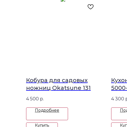
Кобура для садовых
Кухо
ножниц Okatsune 131
5000
4 500
р.
4 300
Подробнее
По
Купить
Куп