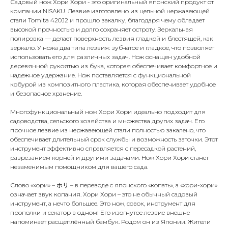
Садовый нож Хори Хори - это оригинальный японский продукт от
компании NISAKU. Лезвие изготовлено из цельной нержавеющей
стали Tomita 420J2 и прошло закалку, благодаря чему обладает
высокой прочностью и долго сохраняет остроту. Зеркальная
полировка — делает поверхность лезвия гладкой и блестящей, как
зеркало. У ножа два типа лезвия: зубчатое и гладкое, что позволяет
использовать его для различных задач. Нож оснащен удобной
деревянной рукоятью из бука, которая обеспечивает комфортное и
надежное удержание. Нож поставляется с функциональной
кобурой из композитного пластика, которая обеспечивает удобное
и безопасное хранение.
Многофункциональный нож Хори Хори идеально подходит для
садоводства, сельского хозяйства и множества других задач. Его
прочное лезвие из нержавеющей стали полностью закалено, что
обеспечивает длительный срок службы и возможность заточки. Этот
инструмент эффективно справляется с пересадкой растений,
разрезанием корней и другими задачами. Нож Хори Хори станет
незаменимым помощником для вашего сада.
Слово «хори» – ホリ – в переводе с японского «копать», а «хори-хори»
означает звук копания. Хори Хори – это не обычный садовый
инструмент, а нечто большее. Это нож, совок, инструмент для
прополки и секатор в одном! Его изогнутое лезвие внешне
напоминает расщеплённый бамбук. Родом он из Японии. Жители