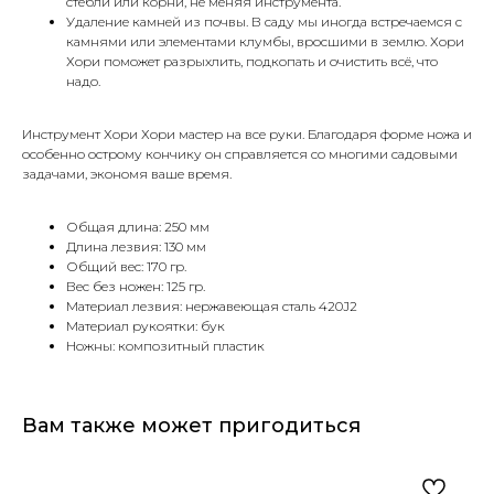
стебли или корни, не меняя инструмента.
Удаление камней из почвы. В саду мы иногда встречаемся с
камнями или элементами клумбы, вросшими в землю. Хори
Хори поможет разрыхлить, подкопать и очистить всё, что
надо.
Инструмент Хори Хори мастер на все руки. Благодаря форме ножа и
особенно острому кончику он справляется со многими садовыми
задачами, экономя ваше время.
Общая длина: 250 мм
Длина лезвия: 130 мм
Общий вес: 170 гр.
Вес без ножен: 125 гр.
Материал лезвия: нержавеющая сталь 420J2
Материал рукоятки: бук
Ножны: композитный пластик
Вам также может пригодиться