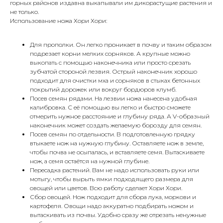
горных районов издавна выкапывали им дикорастущие растения и
не только.
Использование ножа Хори Хори:
Для прополки. Он легко проникает в почву и таким образом
подрезает корни мелких сорняков. А крупные можно
выкопать с помощью наконечника или просто срезать
зубчатой ​​стороной лезвия. Острый наконечник хорошо
подходит для очистки мха и сорняков в стыках бетонных
покрытий дорожек или вокруг бордюров клумб.
Посев семян рядами. На лезвии ножа нанесена удобная
калибровка. С её помощью вы легко и быстро сможете
отмерить нужное расстояние и глубину ряда. А V-образный
наконечник может создать желаемую борозду для семян.
Посев семян по отдельности. В подготовленную грядку
втыкаете нож на нужную глубину. Оставляете нож в земле,
чтобы почва не осыпалась, и вставляете семя. Вытаскиваете
нож, а семя остаётся на нужной глубине.
Пересадка растений. Вам не надо использовать руки или
мотыгу, чтобы вырыть ямки подходящего размера для
овощей или цветов. Всю работу сделает Хори Хори.
Сбор овощей. Нож подходит для сбора лука, моркови и
картофеля. Овощи надо аккуратно подбирать ножом и
вытаскивать из почвы. Удобно сразу же отрезать ненужные