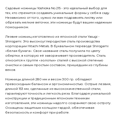
Садовые ножницы Yoshioka No.215 - это идеальный выбор для
тех, кто стремится создавать уникальные формы у себя в саду.
Независимо от того, нужно ли вам подравнять листву или
обрезать мелкие веточки, эти ножницы будут вашим надежным
помощником.
Лезвие ножниц изготовлено из японской стали Yasugi -
Shirogami. Это высокоуглеродистая сталь производства
корпорации Hitachi Metals. В буквальном переводе Shirogami
«белая бумага». Свое название сталь получила по цвету
обертки, в которую её заворачивает производитель. Сталь
относится к группе «золотых» сталей с высокой степенью
очистки и самым простым составом, пришедшим из глубины
веков.
Ножницы длиной 280 мм и весом 300 гр. обладают
превосходным балансом и эргономичностью. Острые лезвия,
длиной 153 мм, сделанные из высококачественной стали,
гарантируют точность и легкость реза. Благодаря уникальной
конструкции и традиционным японским техникам
изготовления, эти ножницы надолго сохраняют свою остроту.
Оснащены защитным кольцом-гардой, обеспечивая
безопасность и комфорт при работе.