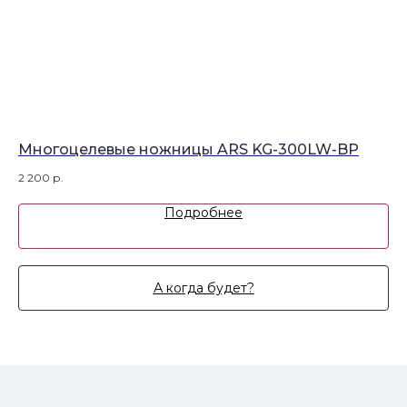
Многоцелевые ножницы ARS KG-300LW-BP
Ку
2 200
р.
9 
Подробнее
А когда будет?