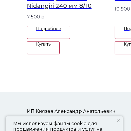
Nidangiri 240 мм 8/10
10 900
7 500
р.
Подробнее
По
Купить
Куп
ИП Князев Александр Анатольевич
ИНН: 773000885320
Мы используем файлы cookie для
+7 903 157 73 33
продвижения продуктов и услуг на