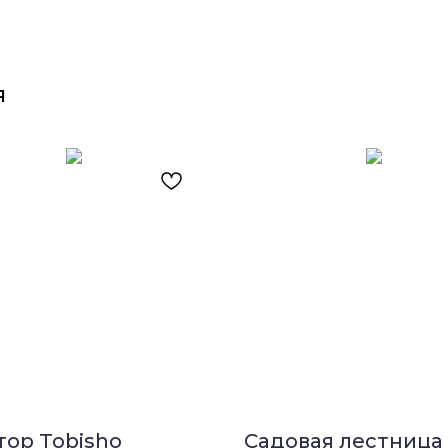
я
тор Tobisho
Садовая лестница