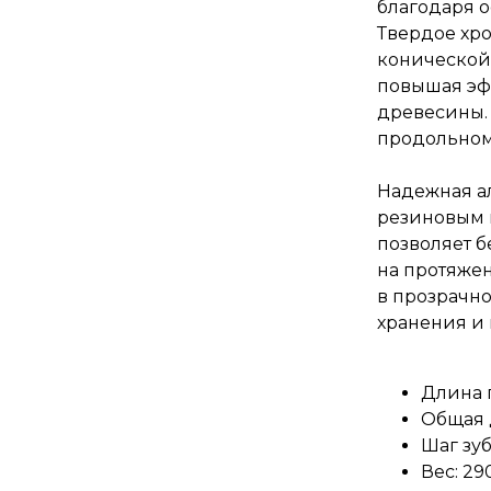
благодаря 
Твердое хр
конической
повышая эф
древесины.
продольном 
Надежная а
резиновым 
позволяет б
на протяже
в прозрачн
хранения и
Длина 
Общая 
Шаг зуб
Вес: 290