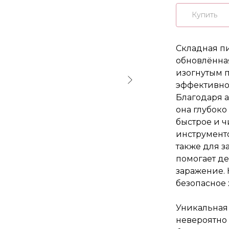
Купить
Складная пи
обновлённа
изогнутым п
эффективнос
Благодаря а
она глубоко
быстрое и ч
инструмент
также для з
помогает де
заражение. 
безопасное 
Уникальная 
невероятно 