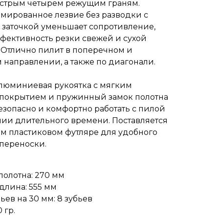
острым четырем режущим граням.
омированное лезвие без разводки с
 заточкой уменьшает сопротивление,
фективность резки свежей и сухой
 Отлично пилит в поперечном и
направлении, а также по диагонали.
люминиевая рукоятка с мягким
покрытием и пружинный замок полотна
езопасно и комфортно работать с пилой
нии длительного времени. Поставляется
ом пластиковом футляре для удобного
 переноски.
полотна: 270 мм
длина: 555 мм
ьев на 30 мм: 8 зубьев
 гр.