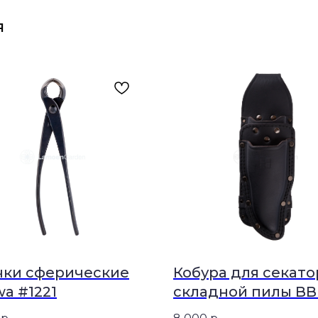
я
чки сферические
Кобура для секато
wa #1221
складной пилы BB