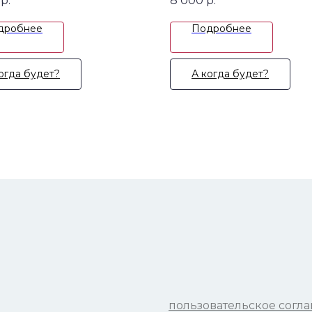
р.
8 000
р.
дробнее
Подробнее
огда будет?
А когда будет?
пользовательское согл