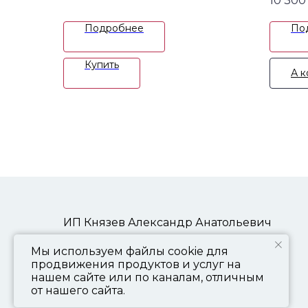
10 300
Подробнее
По
Купить
А к
ИП Князев Александр Анатольевич
ИНН: 773000885320
Мы используем файлы cookie для
+7 903 157 73 33
продвижения продуктов и услуг на
нашем сайте или по каналам, отличным
от нашего сайта.
©2023-2026 LamoenGarden