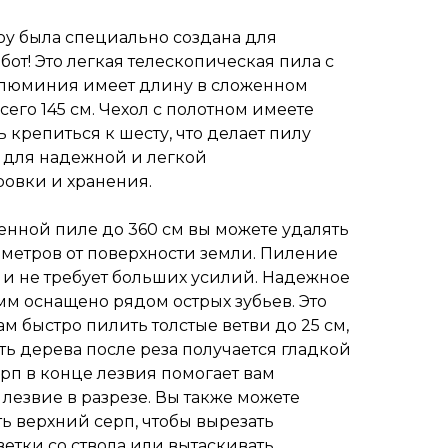
oy была специально создана для
бот! Это легкая телескопическая пила с
алюминия имеет длину в сложенном
сего 145 см. Чехол с полотном имеете
 крепиться к шесту, что делает пилу
 для надежной и легкой
ровки и хранения.
нной пиле до 360 см вы можете удалять
5 метров от поверхности земли. Пиление
 и не требует больших усилий. Надежное
мм оснащено рядом острых зубьев. Это
ам быстро пилить толстые ветви до 25 см,
ть дерева после реза получается гладкой
ерп в конце лезвия помогает вам
лезвие в разрезе. Вы также можете
ь верхний серп, чтобы вырезать
етки со ствола или вытаскивать