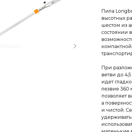
Пила Longb
высотных ра
шестом из 
состоянии в
возможность
компактной
транспорти
При разложе
ветви до 4,
идет гладко
лезвие 360 
позволяет в
а поверхнос
и чистой. С
удерживать 
использоват
маленькие в