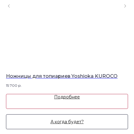
Ножницы для топиариев Yoshioka KUROCO
Но
15 700
р.
8 2
Подробнее
А когда будет?