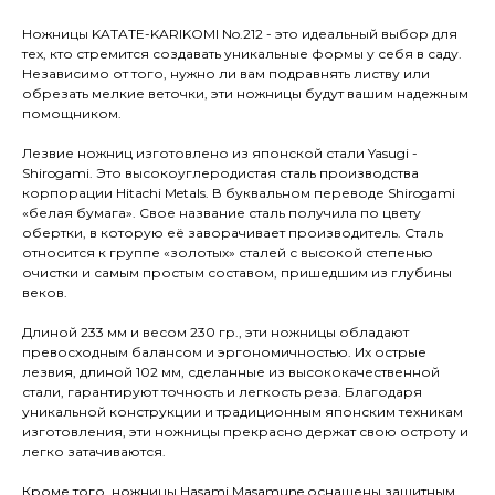
Ножницы KATATE-KARIKOMI No.212 - это идеальный выбор для
тех, кто стремится создавать уникальные формы у себя в саду.
Независимо от того, нужно ли вам подравнять листву или
обрезать мелкие веточки, эти ножницы будут вашим надежным
помощником.
Лезвие ножниц изготовлено из японской стали Yasugi -
Shirogami. Это высокоуглеродистая сталь производства
корпорации Hitachi Metals. В буквальном переводе Shirogami
«белая бумага». Свое название сталь получила по цвету
обертки, в которую её заворачивает производитель. Сталь
относится к группе «золотых» сталей с высокой степенью
очистки и самым простым составом, пришедшим из глубины
веков.
Длиной 233 мм и весом 230 гр., эти ножницы обладают
превосходным балансом и эргономичностью. Их острые
лезвия, длиной 102 мм, сделанные из высококачественной
стали, гарантируют точность и легкость реза. Благодаря
уникальной конструкции и традиционным японским техникам
изготовления, эти ножницы прекрасно держат свою остроту и
легко затачиваются.
Кроме того, ножницы Hasami Masamune оснащены защитным