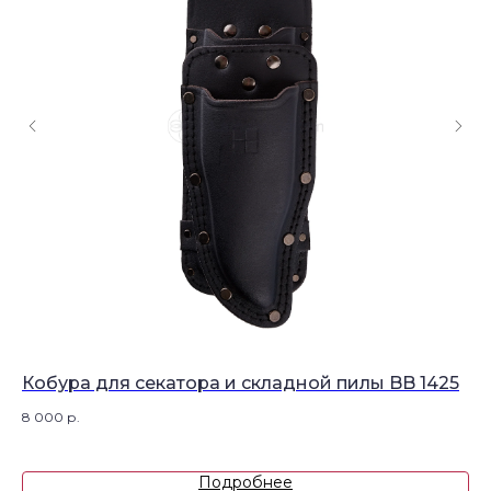
Кобура для секатора и складной пилы BB 1425
Н
Yo
8 000
р.
17 
Подробнее